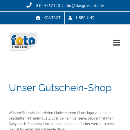
Skip
030 4762320
|
info@dasgrossfoto.de
to
content
KONTAKT
ÜBER UNS
Unser Gutschein-Shop
Wählen Sie zwischen vielen Motiven Ihren Wunschgutschein und
beschriften ihn individuell. Egal, ob Familienserie, Babyaufnahmen,
Babybauch-Shooting, Hochzeitsserie oder einfacher Wertgutschein –
hier ist für jeden das passende dabei.