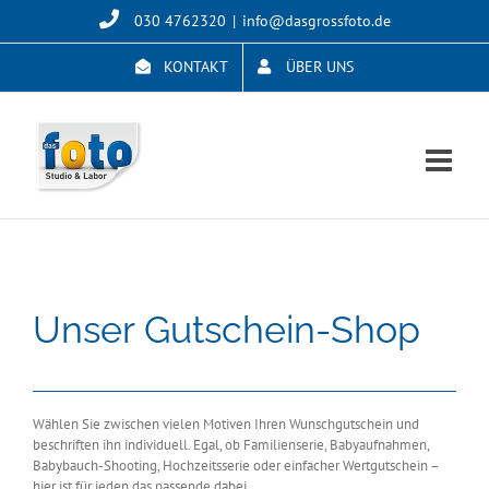
Skip
030 4762320
|
info@dasgrossfoto.de
to
content
KONTAKT
ÜBER UNS
Unser Gutschein-Shop
Wählen Sie zwischen vielen Motiven Ihren Wunschgutschein und
beschriften ihn individuell. Egal, ob Familienserie, Babyaufnahmen,
Babybauch-Shooting, Hochzeitsserie oder einfacher Wertgutschein –
hier ist für jeden das passende dabei.