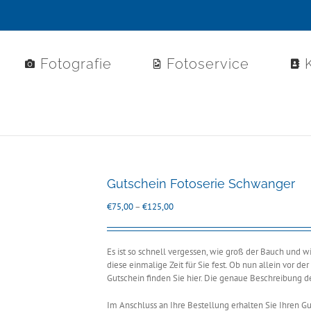
Fotografie
Fotoservice
Gutschein Fotoserie Schwanger
Preisspanne:
€
75,00
–
€
125,00
€75,00
bis
€125,00
Es ist so schnell vergessen, wie groß der Bauch und 
diese einmalige Zeit für Sie fest. Ob nun allein vor 
Gutschein finden Sie hier. Die genaue Beschreibung de
Im Anschluss an Ihre Bestellung erhalten Sie Ihren G