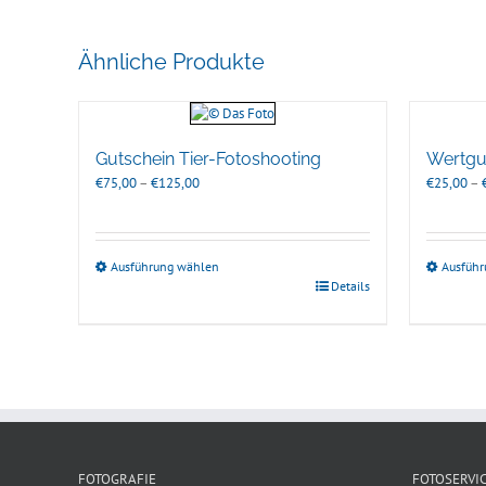
Ähnliche Produkte
Gutschein Tier-Fotoshooting
Wertgu
Preisspanne:
€
75,00
–
€
125,00
€
25,00
–
€75,00
bis
€125,00
Ausführung wählen
Ausfüh
Details
FOTOGRAFIE
FOTOSERVI