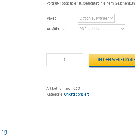
Portrait-Fotopapier ausbelichtet in einem Geschenku
Paket
Ausführung
IN DEN WARENKOR
Gutschein
Fotoserie
Schwanger
Alternative:
Menge
Artikelnummer:
G10
Kategorie:
Unkategorisiert
ung