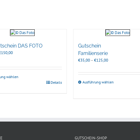
tschein DAS FOTO
Gutschein
Preisspanne:
€
150,00
Familienserie
€25,00
Preisspanne:
€
35,00
–
€
125,00
bis
€35,00
€150,00
bis
rung wählen
€125,00
Ausführung wählen
Details
CE
GUTSCHEIN-SHOP