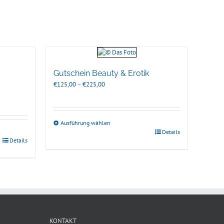
Gutschein Beauty & Erotik
Preisspanne:
€
125,00
–
€
225,00
€125,00
bis
€225,00
Ausführung wählen
Details
Details
KONTAKT