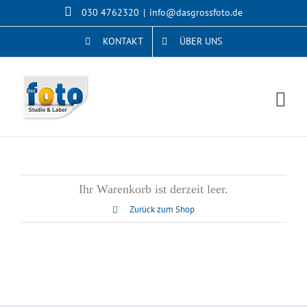
Skip
030 4762320
|
info@dasgrossfoto.de
to
content
KONTAKT
ÜBER UNS
Ihr Warenkorb ist derzeit leer.
Zurück zum Shop