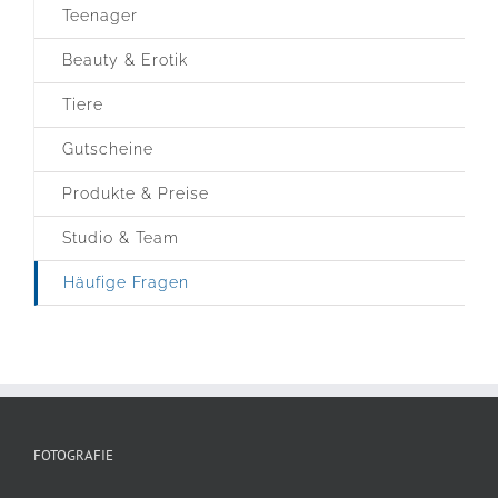
Teenager
Beauty & Erotik
Tiere
Gutscheine
Produkte & Preise
Studio & Team
Häufige Fragen
FOTOGRAFIE