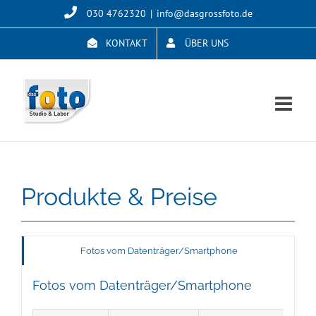
Skip
030 4762320
|
info@dasgrossfoto.de
to
content
KONTAKT
ÜBER UNS
Produkte & Preise
Fotos vom Datenträger/Smartphone
Fotos vom Datenträger/Smartphone