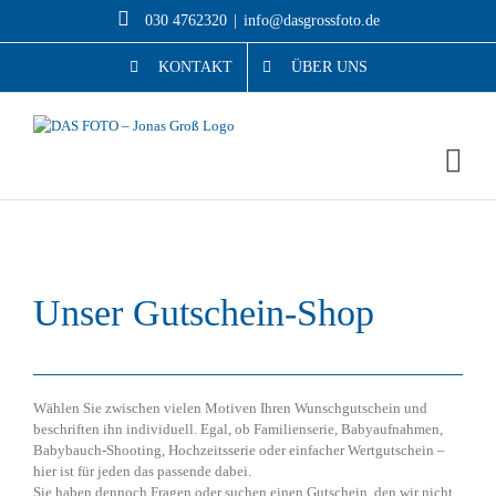
Skip
030 4762320
|
info@dasgrossfoto.de
to
content
KONTAKT
ÜBER UNS
Unser Gutschein-Shop
Wählen Sie zwischen vielen Motiven Ihren Wunschgutschein und
beschriften ihn individuell. Egal, ob Familienserie, Babyaufnahmen,
Babybauch-Shooting, Hochzeitsserie oder einfacher Wertgutschein –
hier ist für jeden das passende dabei.
Sie haben dennoch Fragen oder suchen einen Gutschein, den wir nicht