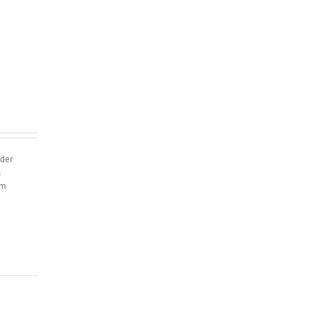
 der
n
em