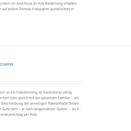
unten. Im Anschluss an Ihre Bestellung erhalten
 auf edlem Portrait-Fotopapier ausbelichtet in
oserie
e:
n so ein Fotoshooting ist meist etwas völlig
rchen oder gleich mit der gesamten Familie – wir
 Beschreibung der jeweiligen Paketinhalte finden
en Gutschein – je nach ausgewählter Option – als E-
chenkumschlag per Post.