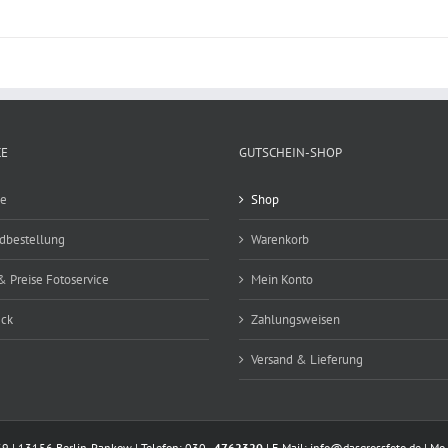
CE
GUTSCHEIN-SHOP
ce
Shop
ldbestellung
Warenkorb
& Preise Fotoservice
Mein Konto
eck
Zahlungsweisen
Versand & Lieferung
39 | 13156 Berlin-Pankow | Telefon: 030 -
4762320
| E-Mail:
info@dasgrossfoto.de
| Mo 