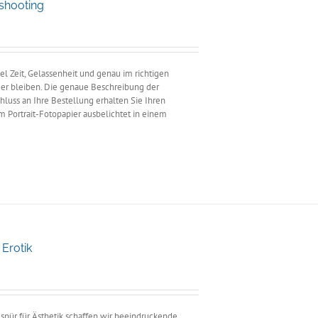
oshooting
ne:
el Zeit, Gelassenheit und genau im richtigen
mer bleiben. Die genaue Beschreibung der
hluss an Ihre Bestellung erhalten Sie Ihren
m Portrait-Fotopapier ausbelichtet in einem
Erotik
anne:
0
0
Gespür für Ästhetik schaffen wir beeindruckende