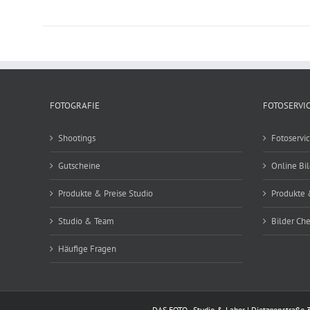
FOTOGRAFIE
FOTOSERVI
Shootings
Fotoservi
Gutscheine
Online Bi
Produkte & Preise Studio
Produkte 
Studio & Team
Bilder Ch
Häufige Fragen
DAS FOTO - Studio & Labor | Dietzgenstraße 