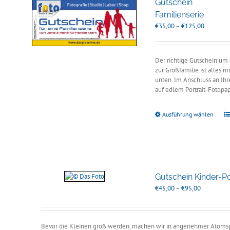
Gutschein
Familienserie
Preisspan
€
35,00
–
€
125,00
€35,00
bis
€125,00
Der richtige Gutschein um
zur Großfamilie ist alles 
unten. Im Anschluss an Ihr
auf edlem Portrait-Fotopa
Ausführung wählen
Gutschein Kinder-Por
Preisspann
€
45,00
–
€
95,00
€45,00
bis
€95,00
Bevor die Kleinen groß werden, machen wir in angenehmer Atomsph