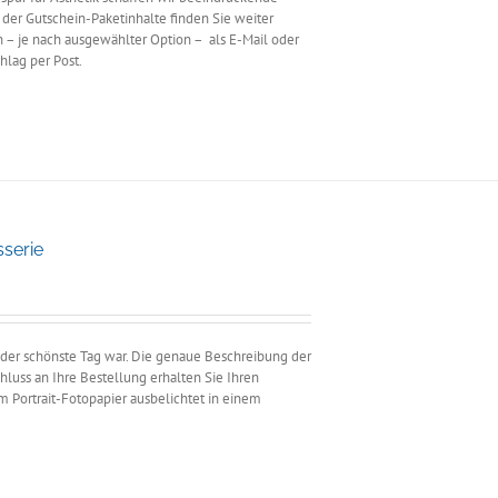
er Gutschein-Paketinhalte finden Sie weiter
n – je nach ausgewählter Option – als E-Mail oder
hlag per Post.
sserie
panne:
00
5,00
n der schönste Tag war. Die genaue Beschreibung der
hluss an Ihre Bestellung erhalten Sie Ihren
m Portrait-Fotopapier ausbelichtet in einem