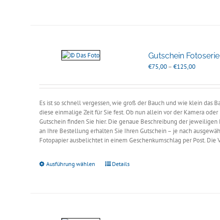
Gutschein Fotoseri
Preisspan
€
75,00
–
€
125,00
€75,00
bis
€125,00
Es ist so schnell vergessen, wie groß der Bauch und wie klein das
diese einmalige Zeit für Sie fest. Ob nun allein vor der Kamera ode
Gutschein finden Sie hier. Die genaue Beschreibung der jeweiligen 
an Ihre Bestellung erhalten Sie Ihren Gutschein – je nach ausgewähl
Fotopapier ausbelichtet in einem Geschenkumschlag per Post. Die
Ausführung wählen
Details