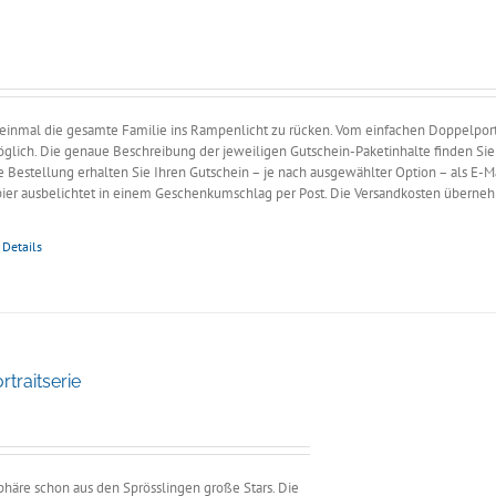
ne:
 einmal die gesamte Familie ins Rampenlicht zu rücken. Vom einfachen Doppelportr
möglich. Die genaue Beschreibung der jeweiligen Gutschein-Paketinhalte finden Sie
e Bestellung erhalten Sie Ihren Gutschein – je nach ausgewählter Option – als E-M
pier ausbelichtet in einem Geschenkumschlag per Post. Die Versandkosten überne
Details
traitserie
e:
äre schon aus den Sprösslingen große Stars. Die