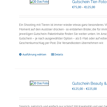
Gutschein Tier-Fot
Preisspan
€
75,00
–
€
125,00
€75,00
bis
€125,00
Ein Shooting mit Tieren ist immer wieder etwas ganz besonderes. Vi
Moment auf den Auslöser drücken - so entstehen Bilder, die für im
jeweiligen Gutschein-Paketinhalte finden Sie weiter unten. Im Ansc
Gutschein – je nach ausgewählter Option – als E-Mail oder auf edle
Geschenkumschlag per Post. Die Versandkosten übernehmen wir.
Ausführung wählen
Details
Gutschein Beauty & 
Preissp
€
125,00
–
€
225,00
€125,0
bis
€225,0
Sinnlich, natürlich und einfach nur schön? Mit Kreativität und viel 