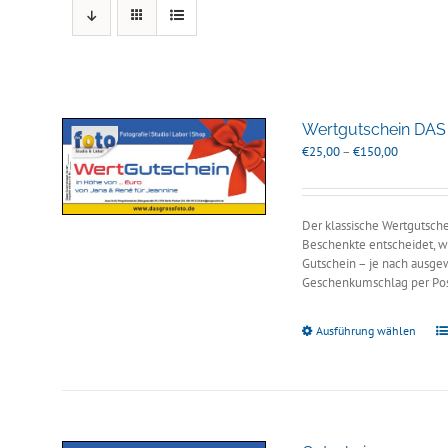
Wertgutschein DA
Preisspan
€
25,00
–
€
150,00
€25,00
bis
€150,00
Der klassische Wertgutsche
Beschenkte entscheidet, we
Gutschein – je nach ausgew
Geschenkumschlag per Pos
Ausführung wählen