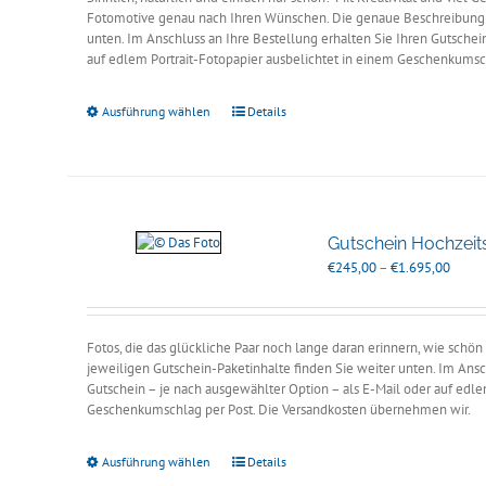
Fotomotive genau nach Ihren Wünschen. Die genaue Beschreibung d
unten. Im Anschluss an Ihre Bestellung erhalten Sie Ihren Gutschei
auf edlem Portrait-Fotopapier ausbelichtet in einem Geschenkumsc
Ausführung wählen
Details
Gutschein Hochzeit
Preiss
€
245,00
–
€
1.695,00
€245,
bis
€1.69
Fotos, die das glückliche Paar noch lange daran erinnern, wie schö
jeweiligen Gutschein-Paketinhalte finden Sie weiter unten. Im Ansc
Gutschein – je nach ausgewählter Option – als E-Mail oder auf edle
Geschenkumschlag per Post. Die Versandkosten übernehmen wir.
Ausführung wählen
Details