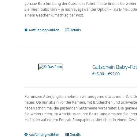
genaue Beschreibung der Gutschein-Paketinhalte finden Sie weiter 
Sie Ihren Gutschein – je nach ausgewählter Option – als E-Mail oder
einem Geschenkumschlag per Post.
Ausführung wählen
Details
Gutschein Baby-Fot
Preisspann
€
45,00
–
€
95,00
€45,00
bis
€95,00
Für unsere Allerjüngsten nehmen wir uns gerne etwas mehr Zeit. Den
neues. Ob nun allein vor der Kamera, mit Brüderchen und Schweste
haben schon mal die passenden Gutscheine vorbereitet. Die genaue
Sie weiter unten. Im Anschluss an Ihre Bestellung erhalten Sie Ihr
Mail oder auf edlem Portrait-Fotopapier ausbelichtet in einem Ges
Ausführung wählen
Details