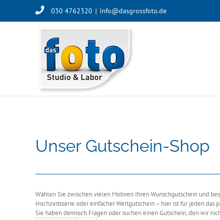
Skip
030 4762320
|
info@dasgrossfoto.de
to
content
Unser Gutschein-Shop
Wählen Sie zwischen vielen Motiven Ihren Wunschgutschein und besch
Hochzeitsserie oder einfacher Wertgutschein – hier ist für jeden das 
Sie haben dennoch Fragen oder suchen einen Gutschein, den wir nich