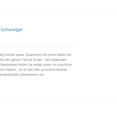
e Schwanger
ne:
 Baby einmal waren. Zusammen mit Ihnen halten wir
r mit der ganzen Familie in spe – den passenden
Paketinhalte finden Sie weiter unten. Im Anschluss
ter Option – als E-Mail oder auf edlem Portrait-
 Versandkosten übernehmen wir.