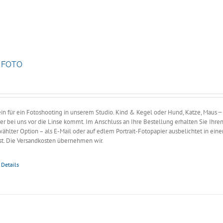
S FOTO
ne:
in für ein Fotoshooting in unserem Studio. Kind & Kegel oder Hund, Katze, Maus ̶̶̶
r bei uns vor die Linse kommt. Im Anschluss an Ihre Bestellung erhalten Sie Ihre
ählter Option – als E-Mail oder auf edlem Portrait-Fotopapier ausbelichtet in ein
t. Die Versandkosten übernehmen wir.
Details