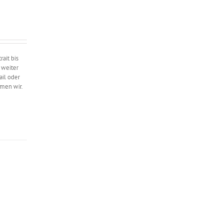
ait bis
 weiter
ail oder
hmen wir.