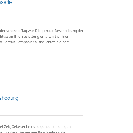
sserie
panne:
00
5,00
n der schönste Tag war. Die genaue Beschreibung der
hluss an Ihre Bestellung erhalten Sie Ihren
m Portrait-Fotopapier ausbelichtet in einem
oshooting
ne:
el Zeit, Gelassenheit und genau im richtigen
mer bleiben. Die genaue Beschreibung der