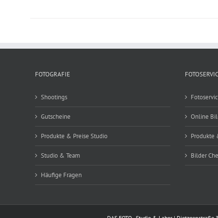
FOTOGRAFIE
FOTOSERVI
Shootings
Fotoservi
Gutscheine
Online Bi
Produkte & Preise Studio
Produkte 
Studio & Team
Bilder Ch
Häufige Fragen
DAS FOTO - Studio & Labor | Dietzgenstraße 