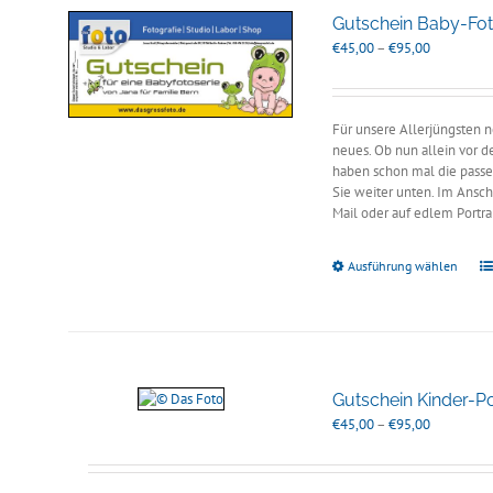
Gutschein Baby-Fot
Preisspann
€
45,00
–
€
95,00
€45,00
bis
€95,00
Für unsere Allerjüngsten n
neues. Ob nun allein vor 
haben schon mal die passe
Sie weiter unten. Im Ansch
Mail oder auf edlem Portr
Ausführung wählen
Gutschein Kinder-Por
Preisspann
€
45,00
–
€
95,00
€45,00
bis
€95,00