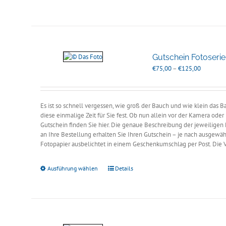
Gutschein Fotoseri
Preisspan
€
75,00
–
€
125,00
€75,00
bis
€125,00
Es ist so schnell vergessen, wie groß der Bauch und wie klein das
diese einmalige Zeit für Sie fest. Ob nun allein vor der Kamera ode
Gutschein finden Sie hier. Die genaue Beschreibung der jeweiligen 
an Ihre Bestellung erhalten Sie Ihren Gutschein – je nach ausgewähl
Fotopapier ausbelichtet in einem Geschenkumschlag per Post. Die
Ausführung wählen
Details