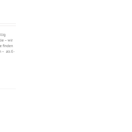
llig
ie – wir
e finden
n – als E-