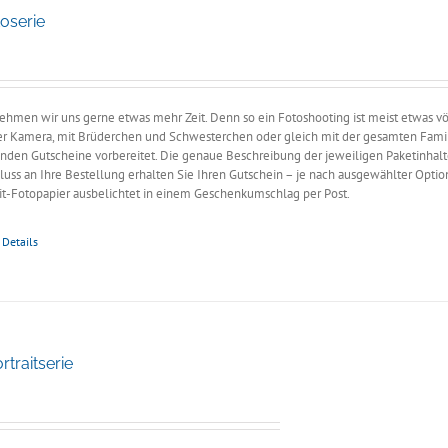
oserie
e:
ehmen wir uns gerne etwas mehr Zeit. Denn so ein Fotoshooting ist meist etwas vö
der Kamera, mit Brüderchen und Schwesterchen oder gleich mit der gesamten Famil
nden Gutscheine vorbereitet. Die genaue Beschreibung der jeweiligen Paketinhalt
luss an Ihre Bestellung erhalten Sie Ihren Gutschein – je nach ausgewählter Optio
ait-Fotopapier ausbelichtet in einem Geschenkumschlag per Post.
Details
traitserie
e: