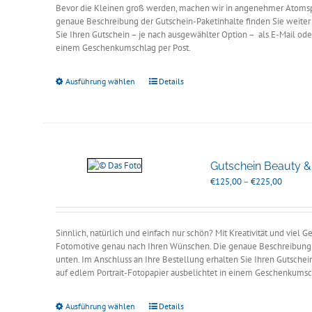
Bevor die Kleinen groß werden, machen wir in angenehmer Atomsph
genaue Beschreibung der Gutschein-Paketinhalte finden Sie weiter 
Sie Ihren Gutschein – je nach ausgewählter Option – als E-Mail oder
einem Geschenkumschlag per Post.
Ausführung wählen
Details
Gutschein Beauty & 
Preissp
€
125,00
–
€
225,00
€125,0
bis
€225,0
Sinnlich, natürlich und einfach nur schön? Mit Kreativität und viel 
Fotomotive genau nach Ihren Wünschen. Die genaue Beschreibung d
unten. Im Anschluss an Ihre Bestellung erhalten Sie Ihren Gutschei
auf edlem Portrait-Fotopapier ausbelichtet in einem Geschenkumsc
Ausführung wählen
Details