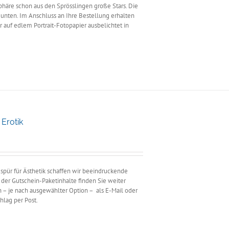
äre schon aus den Sprösslingen große Stars. Die
unten. Im Anschluss an Ihre Bestellung erhalten
 auf edlem Portrait-Fotopapier ausbelichtet in
Erotik
anne:
0
0
Gespür für Ästhetik schaffen wir beeindruckende
er Gutschein-Paketinhalte finden Sie weiter
n – je nach ausgewählter Option – als E-Mail oder
hlag per Post.