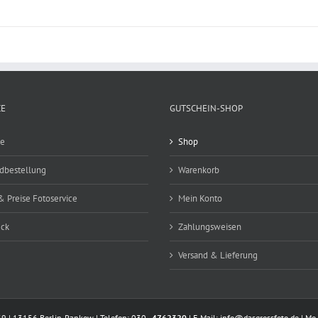
CE
GUTSCHEIN-SHOP
ce
Shop
ldbestellung
Warenkorb
& Preise Fotoservice
Mein Konto
eck
Zahlungsweisen
Versand & Lieferung
39 | 13156 Berlin-Pankow | Telefon: 030 -
4762320
| E-Mail:
info@dasgrossfoto.de
| Mo 