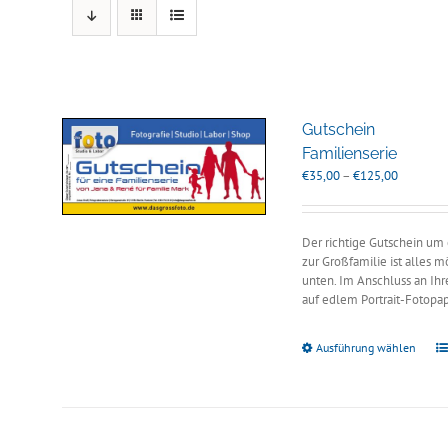
Gutschein
Familienserie
Preisspan
€
35,00
–
€
125,00
€35,00
bis
€125,00
Der richtige Gutschein um
zur Großfamilie ist alles 
unten. Im Anschluss an Ihr
auf edlem Portrait-Fotopa
Ausführung wählen