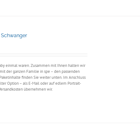
e Schwanger
ne:
 Baby einmal waren. Zusammen mit Ihnen halten wir
r mit der ganzen Familie in spe – den passenden
Paketinhalte finden Sie weiter unten. Im Anschluss
ter Option – als E-Mail oder auf edlem Portrait-
 Versandkosten übernehmen wir.