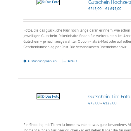
Gutschein Hochzeit
Preiss
€
245,00
–
€
1.695,00
€245,
bis
€1.69
Fotos, die das glückliche Paar noch lange daran erinnern, wie schö
jeweiligen Gutschein-Paketinhalte finden Sie weiter unten. Im Ansc
Gutschein – je nach ausgewählter Option – als E-Mail oder auf edle
Geschenkumschlag per Post. Die Versandkosten übernehmen wir.
Ausführung wählen
Details
Gutschein Tier-Fot
Preisspan
€
75,00
–
€
125,00
€75,00
bis
€125,00
Ein Shooting mit Tieren ist immer wieder etwas ganz besonderes. Vi
Moment auf den Auslöser drücken - so entstehen Bilder, die für im