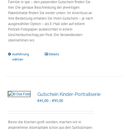
Familie in spe – den passenden Gutschein finden Sie
hier. Die genaue Beschreibung der jeweiligen
Paketinhalte finden Sie weiter unten. Im Anschluss an
Ihre Bestellung erhalten Sie Ihren Gutschein – je nach
ausgewählter Option – als E-Mail oder auf edlem
Portrait-Fotopapier ausbelichtet in einem
Geschenkumschlag per Post. Die Versandkosten
übernehmen wir.
Ausführung
Details
wählen
Gutschein Kinder-Portraitserie
Preisspanne:
€
45,00
–
€
95,00
€45,00
bis
€95,00
Bevor die Kleinen groß werden, machen wir in
angenehmer Atomsphäre schon aus den Sprösslingen