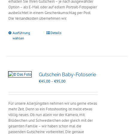
erhalten Sie Ihren Gutschein – je nach ausgewählter
Option – als E-Mail oder auf edlem Portrait-Fotopapier
ausbelichtet in einem Geschenkumschlag per Post.
Die Versandkosten übernehmen wir.
Ausführung
Details
wählen
Gutschein Baby-Fotoserie
Preisspanne:
€
45,00
–
€
95,00
€45,00
bis
€95,00
Für unsere Allerjüngsten nehmen wir uns gerne etwas
mehr Zeit. Denn so ein Fotoshooting ist meist etwas
völlig neues. Ob nun allein vor der Kamera, mit
Brüderchen und Schwesterchen oder gleich mit der
gesamten Familie – wir haben schon mal die
passenden Gutscheine vorbereitet. Die genaue