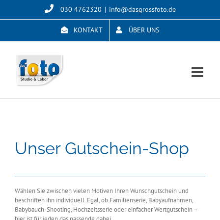
Skip
030 4762320
|
info@dasgrossfoto.de
to
content
KONTAKT
ÜBER UNS
Unser Gutschein-Shop
Wählen Sie zwischen vielen Motiven Ihren Wunschgutschein und
beschriften ihn individuell. Egal, ob Familienserie, Babyaufnahmen,
Babybauch-Shooting, Hochzeitsserie oder einfacher Wertgutschein –
hier ist für jeden das passende dabei.