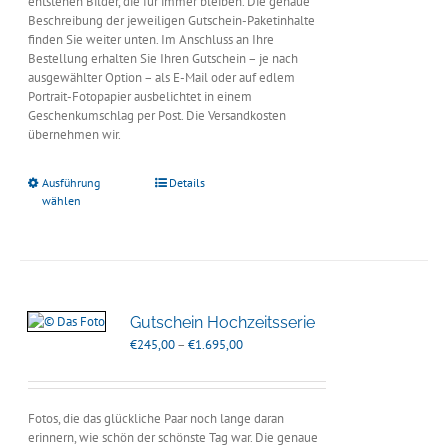
entstehen Bilder, die für immer bleiben. Die genaue
Beschreibung der jeweiligen Gutschein-Paketinhalte
finden Sie weiter unten. Im Anschluss an Ihre
Bestellung erhalten Sie Ihren Gutschein – je nach
ausgewählter Option – als E-Mail oder auf edlem
Portrait-Fotopapier ausbelichtet in einem
Geschenkumschlag per Post. Die Versandkosten
übernehmen wir.
Ausführung
Details
wählen
Gutschein Hochzeitsserie
Preisspanne:
€
245,00
–
€
1.695,00
€245,00
bis
€1.695,00
Fotos, die das glückliche Paar noch lange daran
erinnern, wie schön der schönste Tag war. Die genaue