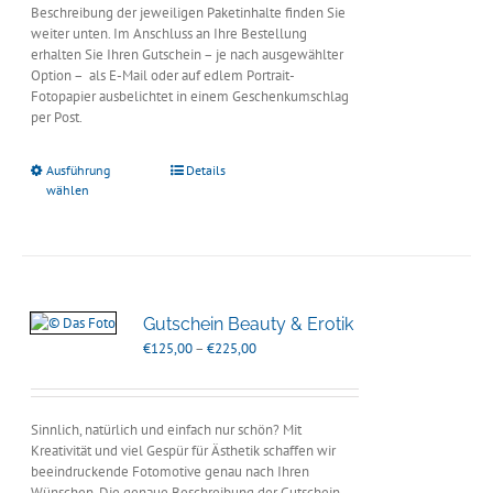
Beschreibung der jeweiligen Paketinhalte finden Sie
weiter unten. Im Anschluss an Ihre Bestellung
erhalten Sie Ihren Gutschein – je nach ausgewählter
Option – als E-Mail oder auf edlem Portrait-
Fotopapier ausbelichtet in einem Geschenkumschlag
per Post.
Ausführung
Details
wählen
Gutschein Beauty & Erotik
Preisspanne:
€
125,00
–
€
225,00
€125,00
bis
€225,00
Sinnlich, natürlich und einfach nur schön? Mit
Kreativität und viel Gespür für Ästhetik schaffen wir
beeindruckende Fotomotive genau nach Ihren
Wünschen. Die genaue Beschreibung der Gutschein-