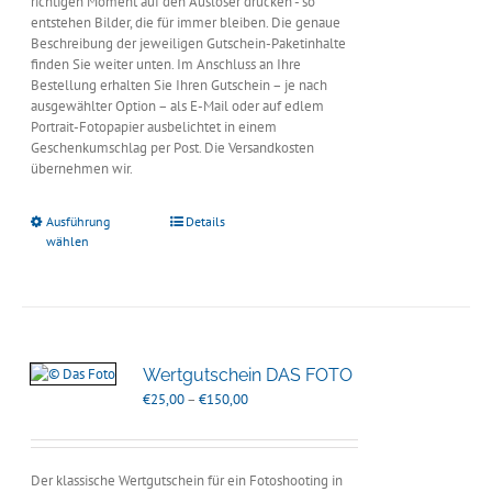
richtigen Moment auf den Auslöser drücken - so
entstehen Bilder, die für immer bleiben. Die genaue
Beschreibung der jeweiligen Gutschein-Paketinhalte
finden Sie weiter unten. Im Anschluss an Ihre
Bestellung erhalten Sie Ihren Gutschein – je nach
ausgewählter Option – als E-Mail oder auf edlem
Portrait-Fotopapier ausbelichtet in einem
Geschenkumschlag per Post. Die Versandkosten
übernehmen wir.
Ausführung
Details
wählen
Wertgutschein DAS FOTO
Preisspanne:
€
25,00
–
€
150,00
€25,00
bis
€150,00
Der klassische Wertgutschein für ein Fotoshooting in