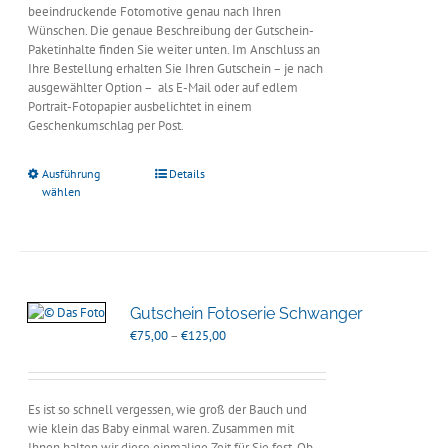
beeindruckende Fotomotive genau nach Ihren
Wünschen. Die genaue Beschreibung der Gutschein-
Paketinhalte finden Sie weiter unten. Im Anschluss an
Ihre Bestellung erhalten Sie Ihren Gutschein – je nach
ausgewählter Option – als E-Mail oder auf edlem
Portrait-Fotopapier ausbelichtet in einem
Geschenkumschlag per Post.
Ausführung
Details
wählen
Gutschein Fotoserie Schwanger
Preisspanne:
€
75,00
–
€
125,00
€75,00
bis
€125,00
Es ist so schnell vergessen, wie groß der Bauch und
wie klein das Baby einmal waren. Zusammen mit
Ihnen halten wir diese einmalige Zeit für Sie fest. Ob