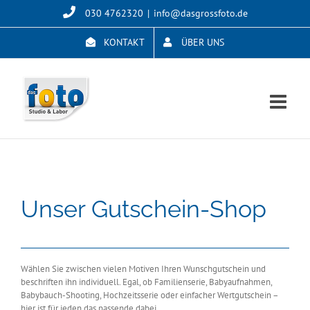
Skip
030 4762320
|
info@dasgrossfoto.de
to
content
KONTAKT
ÜBER UNS
Unser Gutschein-Shop
Wählen Sie zwischen vielen Motiven Ihren Wunschgutschein und
beschriften ihn individuell. Egal, ob Familienserie, Babyaufnahmen,
Babybauch-Shooting, Hochzeitsserie oder einfacher Wertgutschein –
hier ist für jeden das passende dabei.