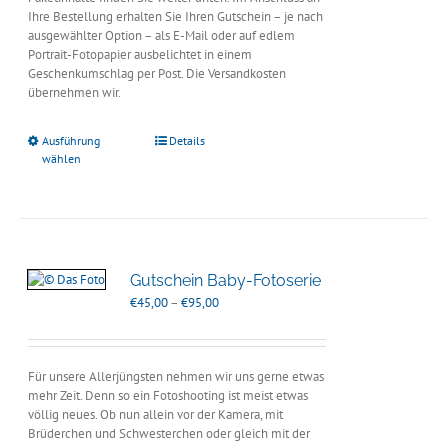
Ihre Bestellung erhalten Sie Ihren Gutschein – je nach
ausgewählter Option – als E-Mail oder auf edlem
Portrait-Fotopapier ausbelichtet in einem
Geschenkumschlag per Post. Die Versandkosten
übernehmen wir.
Ausführung
Details
wählen
Gutschein Baby-Fotoserie
Preisspanne:
€
45,00
–
€
95,00
€45,00
bis
€95,00
Für unsere Allerjüngsten nehmen wir uns gerne etwas
mehr Zeit. Denn so ein Fotoshooting ist meist etwas
völlig neues. Ob nun allein vor der Kamera, mit
Brüderchen und Schwesterchen oder gleich mit der