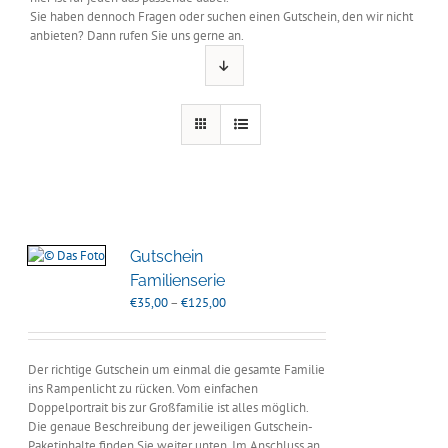
Sie haben dennoch Fragen oder suchen einen Gutschein, den wir nicht
anbieten? Dann rufen Sie uns gerne an.
Gutschein
Familienserie
Preisspanne:
€
35,00
–
€
125,00
€35,00
bis
€125,00
Der richtige Gutschein um einmal die gesamte Familie
ins Rampenlicht zu rücken. Vom einfachen
Doppelportrait bis zur Großfamilie ist alles möglich.
Die genaue Beschreibung der jeweiligen Gutschein-
Paketinhalte finden Sie weiter unten. Im Anschluss an