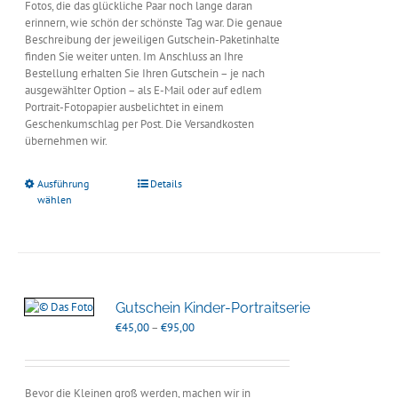
Fotos, die das glückliche Paar noch lange daran
erinnern, wie schön der schönste Tag war. Die genaue
Beschreibung der jeweiligen Gutschein-Paketinhalte
finden Sie weiter unten. Im Anschluss an Ihre
Bestellung erhalten Sie Ihren Gutschein – je nach
ausgewählter Option – als E-Mail oder auf edlem
Portrait-Fotopapier ausbelichtet in einem
Geschenkumschlag per Post. Die Versandkosten
übernehmen wir.
Ausführung
Details
wählen
Gutschein Kinder-Portraitserie
Preisspanne:
€
45,00
–
€
95,00
€45,00
bis
€95,00
Bevor die Kleinen groß werden, machen wir in