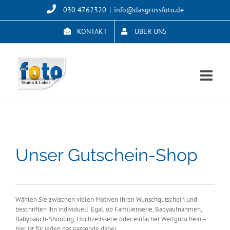
Skip
030 4762320
|
info@dasgrossfoto.de
to
content
KONTAKT
ÜBER UNS
Unser Gutschein-Shop
Wählen Sie zwischen vielen Motiven Ihren Wunschgutschein und
beschriften ihn individuell. Egal, ob Familienserie, Babyaufnahmen,
Babybauch-Shooting, Hochzeitsserie oder einfacher Wertgutschein –
hier ist für jeden das passende dabei.