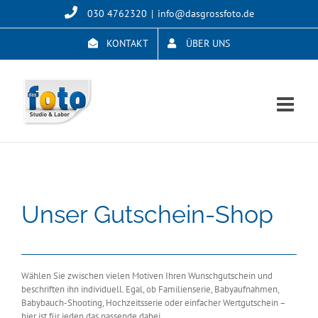
Skip
030 4762320
|
info@dasgrossfoto.de
to
content
KONTAKT
ÜBER UNS
Unser Gutschein-Shop
Wählen Sie zwischen vielen Motiven Ihren Wunschgutschein und
beschriften ihn individuell. Egal, ob Familienserie, Babyaufnahmen,
Babybauch-Shooting, Hochzeitsserie oder einfacher Wertgutschein –
hier ist für jeden das passende dabei.