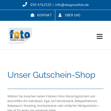
Skip
030 4762320
|
info@dasgrossfoto.de
to
content
KONTAKT
ÜBER UNS
Unser Gutschein-Shop
Wählen Sie zwischen vielen Motiven Ihren Wunschgutschein und
beschriften ihn individuell. Egal, ob Familienserie, Babyaufnahmen,
Babybauch-Shooting, Hochzeitsserie oder einfacher Wertgutschein –
hier ist für jeden das passende dabei.