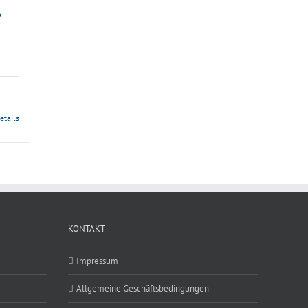
S
nne:
etails
KONTAKT
Impressum
Allgemeine Geschäftsbedingungen