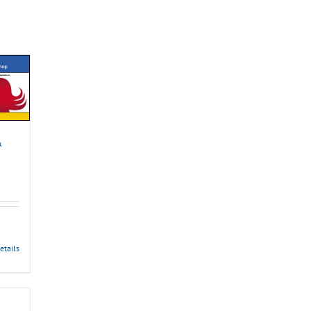
&
anne:
0
0
etails