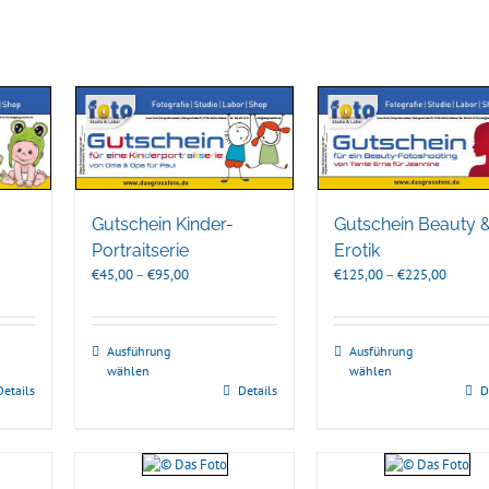
Gutschein Kinder-
Gutschein Beauty 
Portraitserie
Erotik
nne:
Preisspanne:
Preissp
€
45,00
–
€
95,00
€
125,00
–
€
225,00
€45,00
€125,0
bis
bis
€95,00
€225,0
Ausführung
Ausführung
wählen
wählen
Details
Details
D