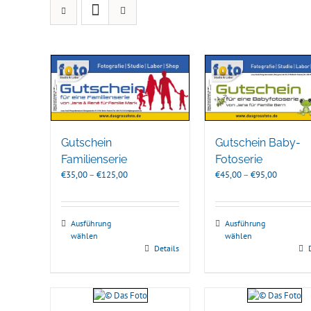
Gutschein
Gutschein Baby-
Familienserie
Fotoserie
Preisspanne:
Preisspa
€
35,00
–
€
125,00
€
45,00
–
€
95,00
€35,00
€45,00
bis
bis
€125,00
€95,00
Ausführung
Ausführung
wählen
wählen
Details