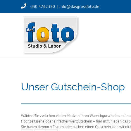
Skip
030 4762320
|
info@dasgrossfoto.de
to
content
Unser Gutschein-Shop
Wählen Sie zwischen vielen Motiven Ihren Wunschgutschein und besch
Hochzeitsserie oder einfacher Wertgutschein – hier ist für jeden das 
Sie haben dennoch Fragen oder suchen einen Gutschein, den wir nich