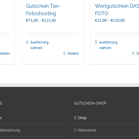
Gutschein Tier-
Wertgutschein DA
Fotoshooting
FOTO
sspanne:
Preisspanne:
Preisspa
€
75,00
–
€
125,00
€
25,00
–
€
150,00
,00
€75,00
€25,00
bis
bis
95,00
€125,00
€150,00
Ausführung
Ausführung
wählen
wählen
Details
Details
D
CE
GUTSCHEIN-SHOP
ce
Shop
ldbestellung
Warenkorb