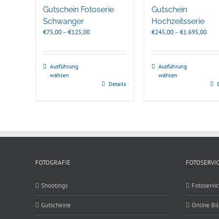
Gutschein Fotoserie
Gutschein
Schwanger
Hochzeitsserie
Preisspanne:
Prei
€
75,00
–
€
125,00
€
245,00
–
€
1.695,00
€75,00
€245
bis
bis
€125,00
€1.6
Ausführung
Ausführung
wählen
wählen
Details
FOTOGRAFIE
FOTOSERVI
Shootings
Fotoservi
Gutscheine
Online Bi