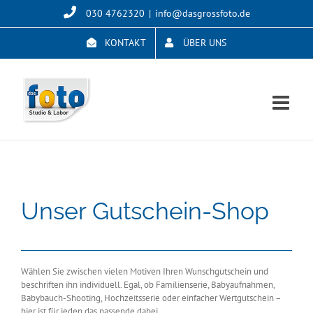
Skip
030 4762320
|
info@dasgrossfoto.de
to
content
KONTAKT
ÜBER UNS
Unser Gutschein-Shop
Wählen Sie zwischen vielen Motiven Ihren Wunschgutschein und
beschriften ihn individuell. Egal, ob Familienserie, Babyaufnahmen,
Babybauch-Shooting, Hochzeitsserie oder einfacher Wertgutschein –
hier ist für jeden das passende dabei.