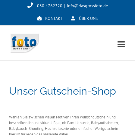
Skip
030 4762320
|
info@dasgrossfoto.de
to
content
KONTAKT
ÜBER UNS
Unser Gutschein-Shop
Wählen Sie zwischen vielen Motiven Ihren Wunschgutschein und
beschriften ihn individuell. Egal, ob Familienserie, Babyaufnahmen,
Babybauch-Shooting, Hochzeitsserie oder einfacher Wertgutschein –
hier ist für jeden das passende dabei.