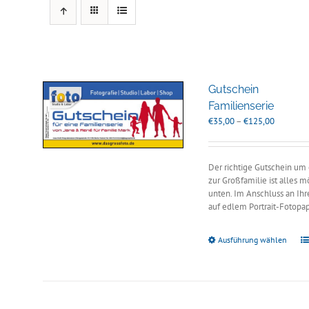
Gutschein
Familienserie
Preisspan
€
35,00
–
€
125,00
€35,00
bis
€125,00
Der richtige Gutschein um
zur Großfamilie ist alles 
unten. Im Anschluss an Ihr
auf edlem Portrait-Fotopa
Ausführung wählen