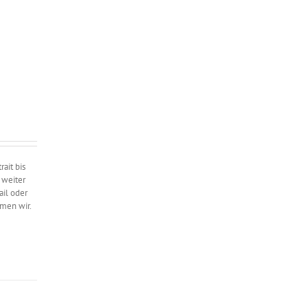
ait bis
 weiter
ail oder
hmen wir.