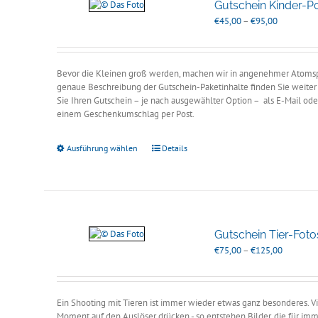
Gutschein Kinder-Por
Preisspann
€
45,00
–
€
95,00
€45,00
bis
€95,00
Bevor die Kleinen groß werden, machen wir in angenehmer Atomsph
genaue Beschreibung der Gutschein-Paketinhalte finden Sie weiter 
Sie Ihren Gutschein – je nach ausgewählter Option – als E-Mail oder
einem Geschenkumschlag per Post.
Ausführung wählen
Details
Gutschein Tier-Fot
Preisspan
€
75,00
–
€
125,00
€75,00
bis
€125,00
Ein Shooting mit Tieren ist immer wieder etwas ganz besonderes. Vi
Moment auf den Auslöser drücken - so entstehen Bilder, die für im