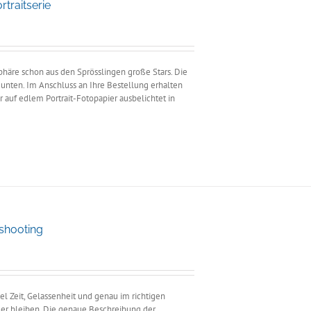
traitserie
e:
äre schon aus den Sprösslingen große Stars. Die
unten. Im Anschluss an Ihre Bestellung erhalten
 auf edlem Portrait-Fotopapier ausbelichtet in
oshooting
ne:
el Zeit, Gelassenheit und genau im richtigen
mer bleiben. Die genaue Beschreibung der