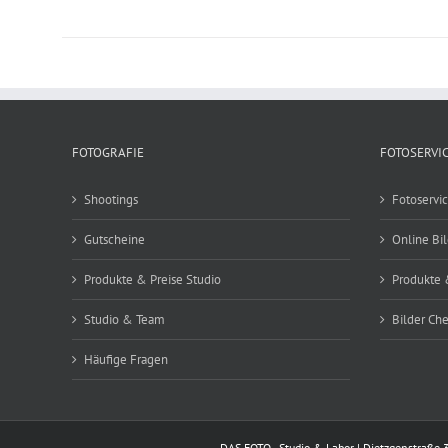
FOTOGRAFIE
FOTOSERVI
Shootings
Fotoservi
Gutscheine
Online Bi
Produkte & Preise Studio
Produkte 
Studio & Team
Bilder Ch
Häufige Fragen
DAS FOTO - Studio & Labor | Dietzgenstraße 