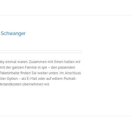
e Schwanger
ne:
 Baby einmal waren. Zusammen mit Ihnen halten wir
r mit der ganzen Familie in spe – den passenden
Paketinhalte finden Sie weiter unten. Im Anschluss
ter Option – als E-Mail oder auf edlem Portrait-
 Versandkosten übernehmen wir.