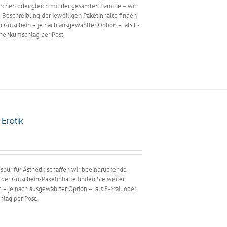
rchen oder gleich mit der gesamten Familie – wir
 Beschreibung der jeweiligen Paketinhalte finden
en Gutschein – je nach ausgewählter Option – als E-
chenkumschlag per Post.
Erotik
anne:
0
0
Gespür für Ästhetik schaffen wir beeindruckende
er Gutschein-Paketinhalte finden Sie weiter
n – je nach ausgewählter Option – als E-Mail oder
hlag per Post.