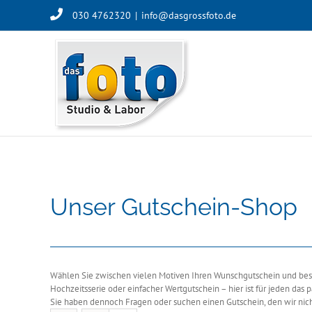
Skip
030 4762320
|
info@dasgrossfoto.de
to
content
Unser Gutschein-Shop
Wählen Sie zwischen vielen Motiven Ihren Wunschgutschein und besch
Hochzeitsserie oder einfacher Wertgutschein – hier ist für jeden das 
Sie haben dennoch Fragen oder suchen einen Gutschein, den wir nich