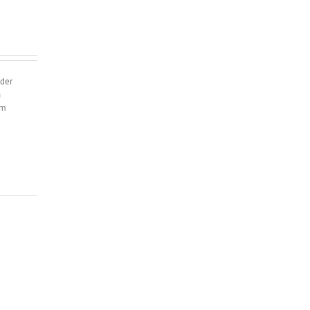
 der
n
em