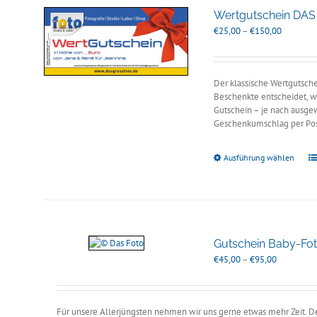
Wertgutschein DA
Preisspan
€
25,00
–
€
150,00
€25,00
bis
€150,00
Der klassische Wertgutsche
Beschenkte entscheidet, we
Gutschein – je nach ausgew
Geschenkumschlag per Pos
Ausführung wählen
Gutschein Baby-Fot
Preisspann
€
45,00
–
€
95,00
€45,00
bis
€95,00
Für unsere Allerjüngsten nehmen wir uns gerne etwas mehr Zeit. Den