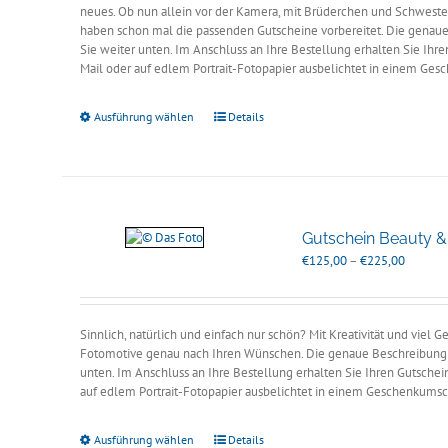
neues. Ob nun allein vor der Kamera, mit Brüderchen und Schweste
haben schon mal die passenden Gutscheine vorbereitet. Die genaue
Sie weiter unten. Im Anschluss an Ihre Bestellung erhalten Sie Ihr
Mail oder auf edlem Portrait-Fotopapier ausbelichtet in einem Ges
Ausführung wählen
Details
Gutschein Beauty & 
Preissp
€
125,00
–
€
225,00
€125,0
bis
€225,0
Sinnlich, natürlich und einfach nur schön? Mit Kreativität und viel 
Fotomotive genau nach Ihren Wünschen. Die genaue Beschreibung d
unten. Im Anschluss an Ihre Bestellung erhalten Sie Ihren Gutschei
auf edlem Portrait-Fotopapier ausbelichtet in einem Geschenkumsc
Ausführung wählen
Details