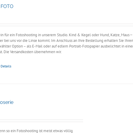
S FOTO
ne:
in für ein Fotoshooting in unserem Studio. Kind & Kegel oder Hund, Katze, Maus ̶̶̶
r bei uns vor die Linse kommt. Im Anschluss an Ihre Bestellung erhalten Sie Ihre
ählter Option – als E-Mail oder auf edlem Portrait-Fotopapier ausbelichtet in ein
t. Die Versandkosten übernehmen wir.
Details
oserie
e:
n so ein Fotoshooting ist meist etwas völlig