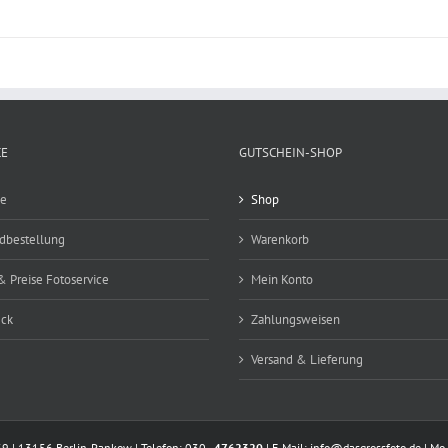
CE
GUTSCHEIN-SHOP
ce
Shop
ldbestellung
Warenkorb
& Preise Fotoservice
Mein Konto
eck
Zahlungsweisen
Versand & Lieferung
39 | 13156 Berlin-Pankow | Telefon: 030 -
4762320
| E-Mail:
info@dasgrossfoto.de
| Mo 