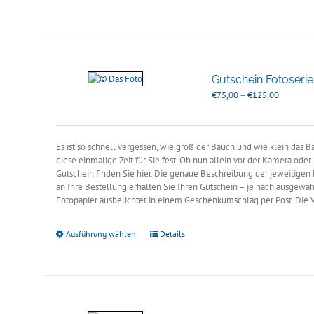
Gutschein Fotoseri
Preisspan
€
75,00
–
€
125,00
€75,00
bis
€125,00
Es ist so schnell vergessen, wie groß der Bauch und wie klein das
diese einmalige Zeit für Sie fest. Ob nun allein vor der Kamera ode
Gutschein finden Sie hier. Die genaue Beschreibung der jeweiligen 
an Ihre Bestellung erhalten Sie Ihren Gutschein – je nach ausgewähl
Fotopapier ausbelichtet in einem Geschenkumschlag per Post. Die
Ausführung wählen
Details