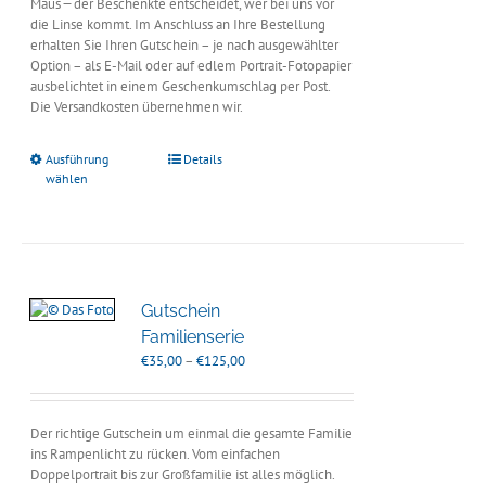
Maus ̶̶̶ der Beschenkte entscheidet, wer bei uns vor
die Linse kommt. Im Anschluss an Ihre Bestellung
erhalten Sie Ihren Gutschein – je nach ausgewählter
Option – als E-Mail oder auf edlem Portrait-Fotopapier
ausbelichtet in einem Geschenkumschlag per Post.
Die Versandkosten übernehmen wir.
Ausführung
Details
wählen
Gutschein
Familienserie
Preisspanne:
€
35,00
–
€
125,00
€35,00
bis
€125,00
Der richtige Gutschein um einmal die gesamte Familie
ins Rampenlicht zu rücken. Vom einfachen
Doppelportrait bis zur Großfamilie ist alles möglich.