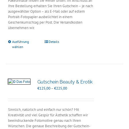
Paketinhalte finden Sie weiter unten. Im Anschluss an
Ihre Bestellung erhalten Sie Ihren Gutschein – je nach
ausgewählter Option – als E-Mail oder auf edlem
Portrait-Fotopapier ausbelichtet in einem
Geschenkumschlag per Post. Die Versandkosten
übernehmen wir.
Ausführung
Details
wählen
Gutschein Beauty & Erotik
Preisspanne:
€
125,00
–
€
225,00
€125,00
bis
€225,00
Sinnlich, natürlich und einfach nur schön? Mit
Kreativität und viel Gespür für Ästhetik schaffen wir
beeindruckende Fotomotive genau nach Ihren
Wünschen. Die genaue Beschreibung der Gutschein-