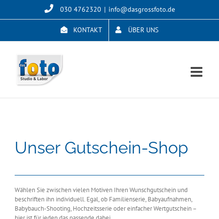
Skip
030 4762320
|
info@dasgrossfoto.de
to
content
KONTAKT
ÜBER UNS
Unser Gutschein-Shop
Wählen Sie zwischen vielen Motiven Ihren Wunschgutschein und
beschriften ihn individuell. Egal, ob Familienserie, Babyaufnahmen,
Babybauch-Shooting, Hochzeitsserie oder einfacher Wertgutschein –
hier ist für jeden das passende dabei.