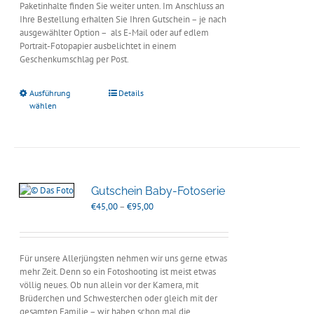
Paketinhalte finden Sie weiter unten. Im Anschluss an
Ihre Bestellung erhalten Sie Ihren Gutschein – je nach
ausgewählter Option – als E-Mail oder auf edlem
Portrait-Fotopapier ausbelichtet in einem
Geschenkumschlag per Post.
Ausführung
Details
wählen
Gutschein Baby-Fotoserie
Preisspanne:
€
45,00
–
€
95,00
€45,00
bis
€95,00
Für unsere Allerjüngsten nehmen wir uns gerne etwas
mehr Zeit. Denn so ein Fotoshooting ist meist etwas
völlig neues. Ob nun allein vor der Kamera, mit
Brüderchen und Schwesterchen oder gleich mit der
gesamten Familie – wir haben schon mal die